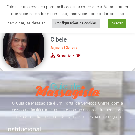
Este site usa cookies para melhorar sua experiência. Vamos supor
que você esteja bem com isso, mas você pode optar por não
Cidade
anuncie
participar, se desejar.
Configurações de cookies
Aceitar
Cibele
Águas Claras
Brasília - DF
O Guia de Massagista é um Portal de Serviços Online, com a
missão de facilitar a pesquisa e comunicação entre serviços e
utilizadores dos mesmos de forma simples, séria e segura.
Institucional