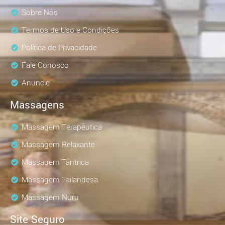
Sobre Nós
Termos de Uso e Condições
Política de Privacidade
Fale Conosco
Anuncie
Massagens
Massagem Terapêutica
Massagem Relaxante
Massagem Tântrica
Massagem Tailandesa
Massagem Nuru
Site Seguro