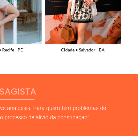
Salvador - BA
Cidade • Recife - PE
SSAGISTA
ove analgesia. Para quem tem problemas de
 o processo de alívio da constipação”