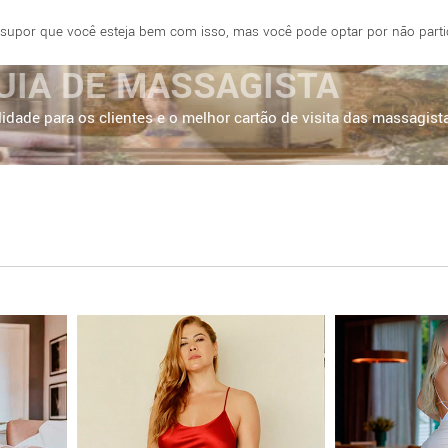
 supor que você esteja bem com isso, mas você pode optar por não partici
E
FORTALEZA
BRASÍLIA
SÃO PAULO
UIA DE MASSAGISTA
idade para os clientes e o melhor cartão de visita das massagist