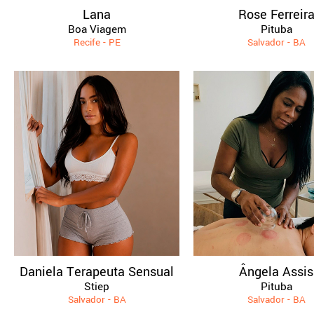
Lana
Rose Ferreir
Boa Viagem
Pituba
Recife - PE
Salvador - BA
Daniela Terapeuta Sensual
Ângela Assis
Stiep
Pituba
Salvador - BA
Salvador - BA