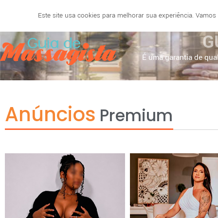
Este site usa cookies para melhorar sua experiência. Vamos
SALVADOR
BELO HORIZONTE
NATAL
RECIF
G
É uma garantia de qual
Anúncios
Premium