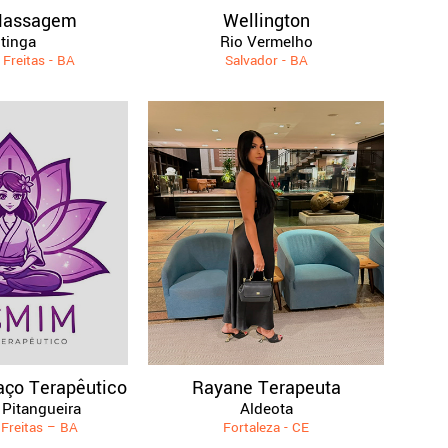
Massagem
Wellington
itinga
Rio Vermelho
 Freitas - BA
Salvador - BA
ço Terapêutico
Rayane Terapeuta
Pitangueira
Aldeota
 Freitas – BA
Fortaleza - CE