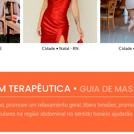
N
Cidade • Recife - PE
Cidade • 
 TERAPÊUTICA •
GUIA DE MA
o, promove um relaxamento geral, libera tensões, prom
culares na região abdominal no sentido horário ajudarão