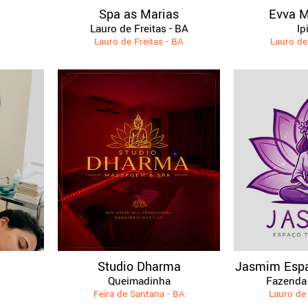
a
Spa as Marias
Evva 
Lauro de Freitas - BA
Ip
Lauro de Freitas - BA
Lauro de
Studio Dharma
Jasmim Espa
Queimadinha
Fazenda 
Feira de Santana - BA
Lauro de