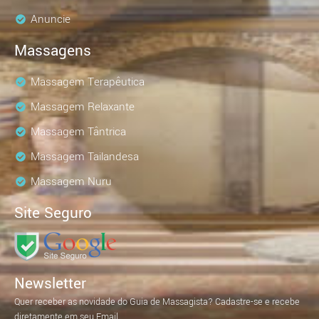
Anuncie
Massagens
Massagem Terapêutica
Massagem Relaxante
Massagem Tântrica
Massagem Tailandesa
Massagem Nuru
Site Seguro
Newsletter
Quer receber as novidade do Guia de Massagista? Cadastre-se e recebe
diretamente em seu Email.