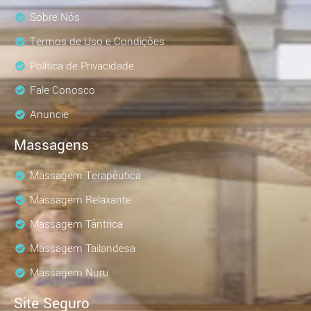
Sobre Nós
Termos de Uso e Condições
Política de Privacidade
Fale Conosco
Anuncie
Massagens
Massagem Terapêutica
Massagem Relaxante
Massagem Tântrica
Massagem Tailandesa
Massagem Nuru
Site Seguro