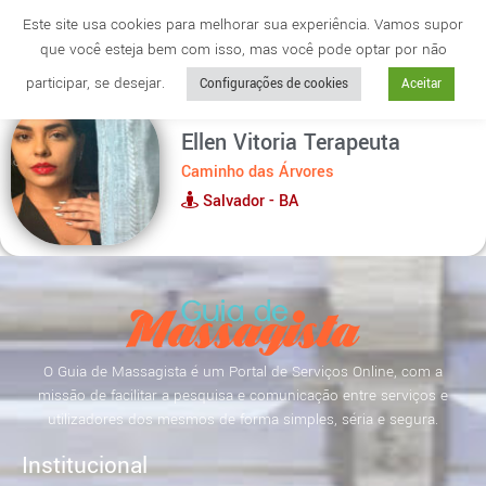
Este site usa cookies para melhorar sua experiência. Vamos supor
que você esteja bem com isso, mas você pode optar por não
Cidade
anuncie
participar, se desejar.
Configurações de cookies
Aceitar
Ellen Vitoria Terapeuta
Caminho das Árvores
Salvador - BA
O Guia de Massagista é um Portal de Serviços Online, com a
missão de facilitar a pesquisa e comunicação entre serviços e
utilizadores dos mesmos de forma simples, séria e segura.
Institucional