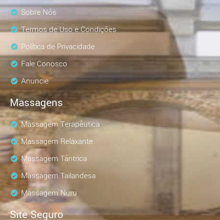
Sobre Nós
Termos de Uso e Condições
Política de Privacidade
Fale Conosco
Anuncie
Massagens
Massagem Terapêutica
Massagem Relaxante
Massagem Tântrica
Massagem Tailandesa
Massagem Nuru
Site Seguro