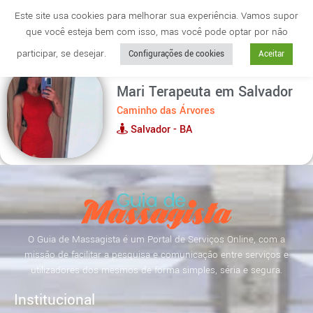
Este site usa cookies para melhorar sua experiência. Vamos supor
que você esteja bem com isso, mas você pode optar por não
Cidade
anuncie
participar, se desejar.
Configurações de cookies
Aceitar
Mari Terapeuta em Salvador
Caminho das Árvores
Salvador - BA
O Guia de Massagista é um Portal de Serviços Online, com a
missão de facilitar a pesquisa e comunicação entre serviços e
utilizadores dos mesmos de forma simples, séria e segura.
Institucional