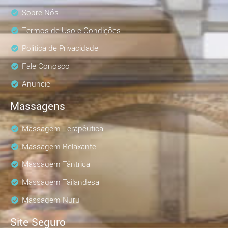
Sobre Nós
Termos de Uso e Condições
Política de Privacidade
Fale Conosco
Anuncie
Massagens
Massagem Terapêutica
Massagem Relaxante
Massagem Tântrica
Massagem Tailandesa
Massagem Nuru
Site Seguro