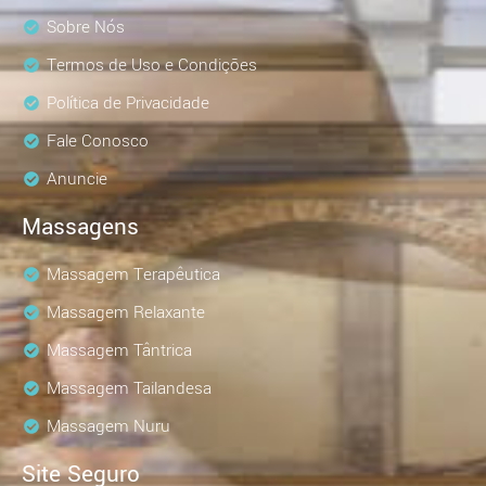
Sobre Nós
Termos de Uso e Condições
Política de Privacidade
Fale Conosco
Anuncie
Massagens
Massagem Terapêutica
Massagem Relaxante
Massagem Tântrica
Massagem Tailandesa
Massagem Nuru
Site Seguro