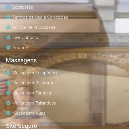
Sobre Nós
Termos de Uso e Condições
Política de Privacidade
Fale Conosco
Anuncie
Massagens
Massagem Terapêutica
Massagem Relaxante
Massagem Tântrica
Massagem Tailandesa
Massagem Nuru
Site Seguro