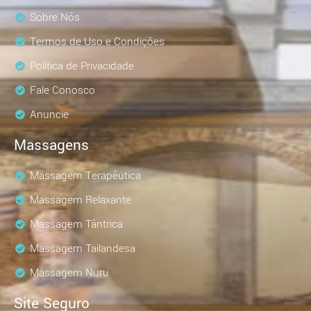
Sobre Nós
Termos de Uso e Condições
Política de Privacidade
Fale Conosco
Anuncie
Massagens
Massagem Terapêutica
Massagem Relaxante
Massagem Tântrica
Massagem Tailandesa
Massagem Nuru
Site Seguro