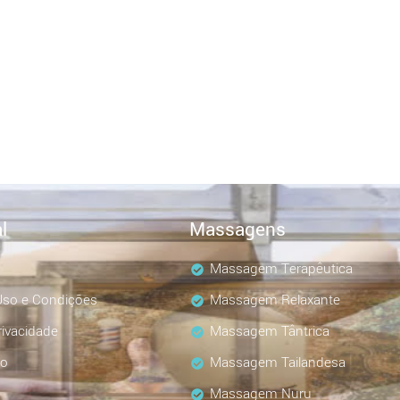
l
Massagens
Massagem Terapêutica
so e Condições
Massagem Relaxante
rivacidade
Massagem Tântrica
co
Massagem Tailandesa
Massagem Nuru