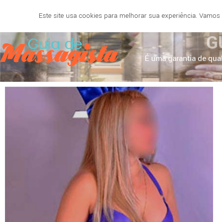
Este site usa cookies para melhorar sua experiência. Vamos
SALVADOR
BELO HORIZONTE
NATAL
RECIF
G
É uma garantia de qual