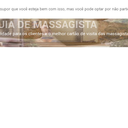
 supor que você esteja bem com isso, mas você pode optar por não partici
E
FORTALEZA
BRASÍLIA
SÃO PAULO
UIA DE MASSAGISTA
idade para os clientes e o melhor cartão de visita das massagist