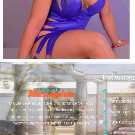
Instituciona
Sobre Nós
Termos de U
O Guia de Massagista é um Portal de Serviços
Online, com a missão de facilitar a pesquisa e
Política de P
comunicação entre serviços e utilizadores dos
Fale Conos
mesmos de forma simples, séria e segura.
Anuncie