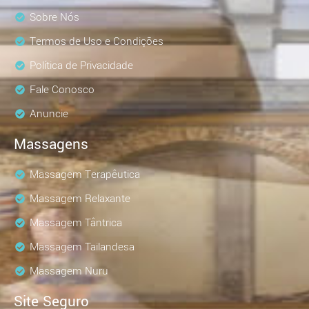
Sobre Nós
Termos de Uso e Condições
Política de Privacidade
Fale Conosco
Anuncie
Massagens
Massagem Terapêutica
Massagem Relaxante
Massagem Tântrica
Massagem Tailandesa
Massagem Nuru
Site Seguro