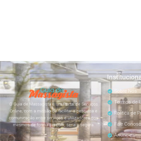
Instituciona
Sobre Nós
Termos de U
O Guia de Massagista é um Portal de Serviços
Online, com a missão de facilitar a pesquisa e
Política de P
comunicação entre serviços e utilizadores dos
Fale Conos
mesmos de forma simples, séria e segura.
Anuncie