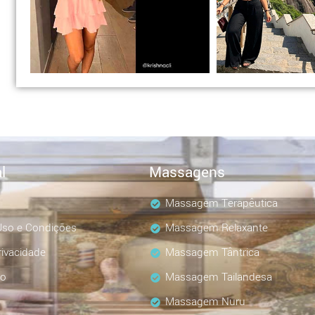
l
Massagens
Massagem Terapêutica
so e Condições
Massagem Relaxante
rivacidade
Massagem Tântrica
co
Massagem Tailandesa
Massagem Nuru