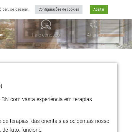
par, se desejar.
Configurações de cookies
Aceitar
as.
Fale conosco
Anuncie
RN
RN com vasta experiência em terapias
e terapias: das orientais as ocidentais nosso
 de fato, funcione.