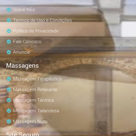
Sobre Nós
Termos de Uso e Condições
Política de Privacidade
Fale Conosco
Anuncie
Massagens
Massagem Terapêutica
Massagem Relaxante
Massagem Tântrica
Massagem Tailandesa
Massagem Nuru
Site Seguro