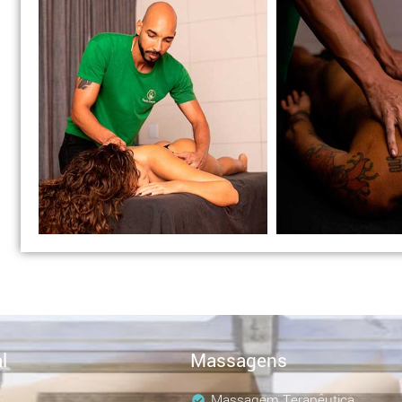
l
Massagens
Massagem Terapêutica