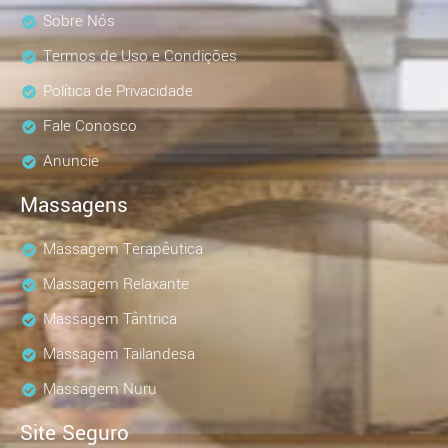
Sobre Nós
Termos de Uso e Condições
Política de Privacidade
Fale Conosco
Anuncie
Massagens
Massagem Terapêutica
Massagem Relaxante
Massagem Tântrica
Massagem Tailandesa
Massagem Nuru
Site Seguro