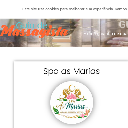
Este site usa cookies para melhorar sua experiência. Vamos
SALVADOR
BELO HORIZONTE
NATAL
RECIF
G
É uma garantia de qual
Spa as Marias