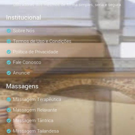
utilizadores dos mesmos de forma simples, séria e segura.
Institucional
Sobre Nós
Termos de Uso e Condições
Política de Privacidade
Fale Conosco
Anuncie
Massagens
Massagem Terapêutica
Massagem Relaxante
Massagem Tântrica
Massagem Tailandesa