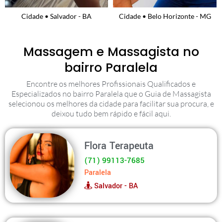
Cidade • Salvador - BA
Cidade • Belo Horizonte - MG
Massagem e Massagista no
bairro Paralela
Encontre os melhores Profissionais Qualificados e
Especializados no bairro Paralela que o Guia de Massagista
selecionou os melhores da cidade para facilitar sua procura, e
deixou tudo bem rápido e fácil aqui.
Flora Terapeuta
(71) 99113-7685
Paralela
Salvador - BA