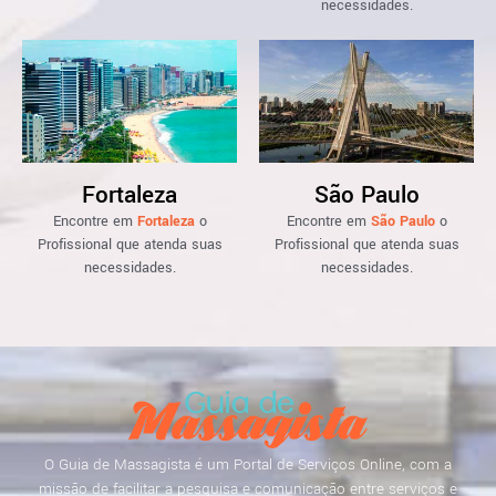
necessidades.
Fortaleza
São Paulo
Encontre em
Fortaleza
o
Encontre em
São Paulo
o
Profissional que atenda suas
Profissional que atenda suas
necessidades.
necessidades.
O Guia de Massagista é um Portal de Serviços Online, com a
missão de facilitar a pesquisa e comunicação entre serviços e