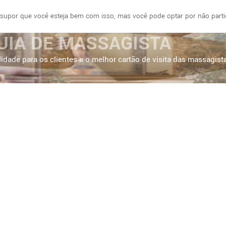
 supor que você esteja bem com isso, mas você pode optar por não partici
E
FORTALEZA
BRASÍLIA
SÃO PAULO
UIA DE MASSAGISTA
idade para os clientes e o melhor cartão de visita das massagist