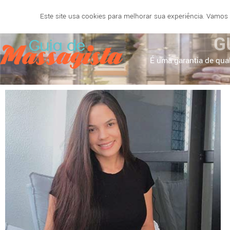
Este site usa cookies para melhorar sua experiência. Vamos
SALVADOR
BELO HORIZONTE
NATAL
RECIF
G
É uma garantia de qual