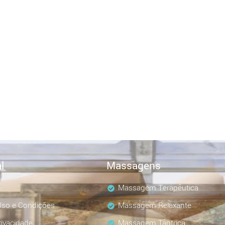
l
Massagens
Massagem Terapêutica
so e Condições
Massagem Relaxante
rivacidade
Massagem Tântrica