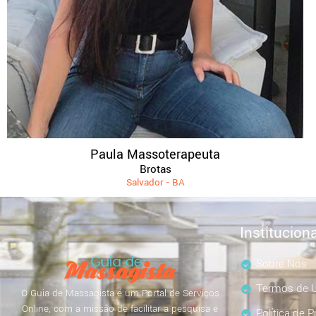
Paula Massoterapeuta
Brotas
Salvador - BA
Instituciona
Sobre Nós
Termos de U
O Guia de Massagista é um Portal de Serviços
Online, com a missão de facilitar a pesquisa e
Política de P