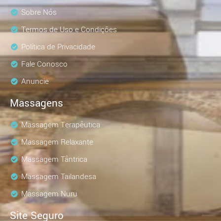
Sobre Nós
Termos de Uso e Condições
Política de Privacidade
Fale Conosco
Anuncie
Massagens
Massagem Terapêutica
Massagem Relaxante
Massagem Tântrica
Massagem Tailandesa
Massagem Nuru
Site Seguro