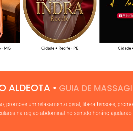
e - MG
Cidade • Recife - PE
Cidade •
O ALDEOTA •
GUIA DE MASSAG
o, promove um relaxamento geral, libera tensões, prom
culares na região abdominal no sentido horário ajudarão