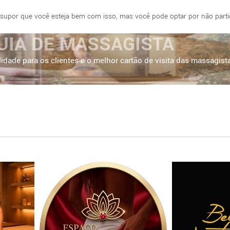
 supor que você esteja bem com isso, mas você pode optar por não partici
E
FORTALEZA
BRASÍLIA
SÃO PAULO
UIA DE MASSAGISTA
idade para os clientes e o melhor cartão de visita das massagist