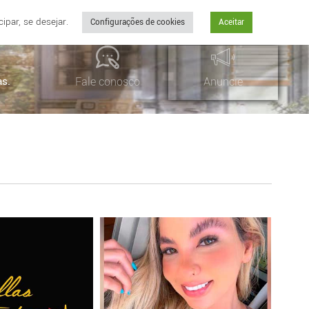
par, se desejar.
Configurações de cookies
Aceitar
as.
Fale conosco
Anuncie