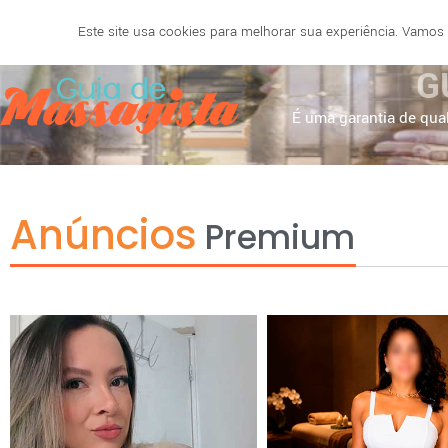
Este site usa cookies para melhorar sua experiência. Vamos
SALVADOR
BELO HORIZONTE
NATAL
RECIF
G
É uma garantia de qual
Anúncios
Premium