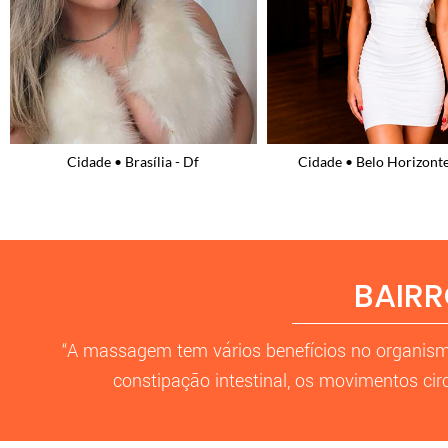
Cidade • Brasília - Df
Cidade • Belo Horizont
BAIRR
“A massagem tem vários benefícios no organism
constipação intestinal, os movimentos cir