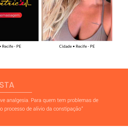
 Recife - PE
Cidade • Recife - PE
ISTA
ove analgesia. Para quem tem problemas de
 o processo de alívio da constipação”