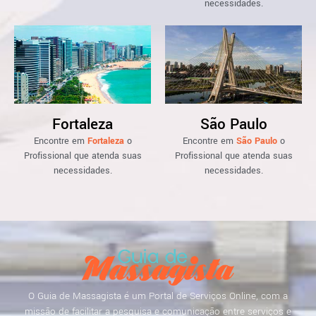
necessidades.
Fortaleza
São Paulo
Encontre em
Fortaleza
o
Encontre em
São Paulo
o
Profissional que atenda suas
Profissional que atenda suas
necessidades.
necessidades.
O Guia de Massagista é um Portal de Serviços Online, com a
missão de facilitar a pesquisa e comunicação entre serviços e