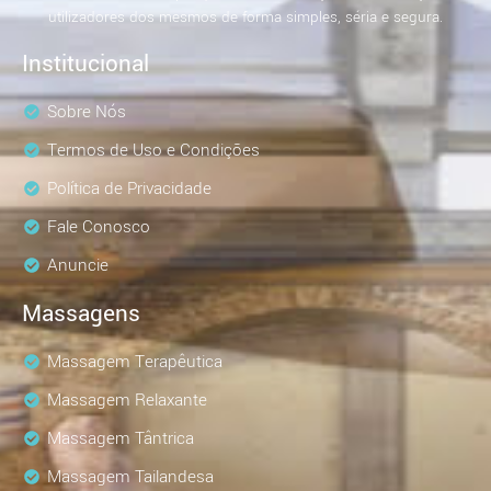
utilizadores dos mesmos de forma simples, séria e segura.
Institucional
Sobre Nós
Termos de Uso e Condições
Política de Privacidade
Fale Conosco
Anuncie
Massagens
Massagem Terapêutica
Massagem Relaxante
Massagem Tântrica
Massagem Tailandesa