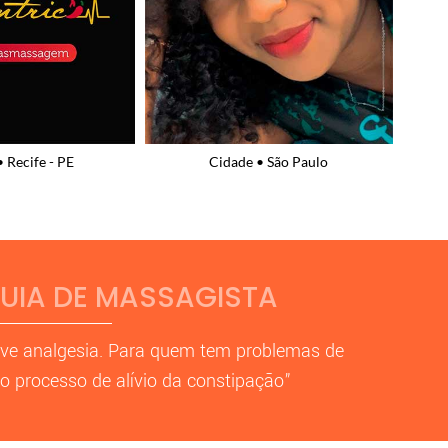
• São Paulo
Cidade • Natal - RN
UIA DE MASSAGISTA
ove analgesia. Para quem tem problemas de
 o processo de alívio da constipação”