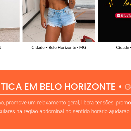
e - MG
Cidade • Recife - PE
Cidade 
ICA EM BELO HORIZONTE •
G
o, promove um relaxamento geral, libera tensões, prom
culares na região abdominal no sentido horário ajudarão