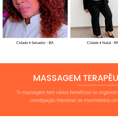
Cidade • Natal - RN
Cidade • Belo Horizont
MASSAGEM TERAPÊUT
“A massagem tem vários benefícios no organism
constipação intestinal, os movimentos cir