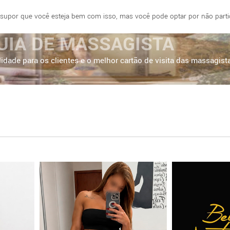
 supor que você esteja bem com isso, mas você pode optar por não partici
E
FORTALEZA
BRASÍLIA
SÃO PAULO
UIA DE MASSAGISTA
idade para os clientes e o melhor cartão de visita das massagist